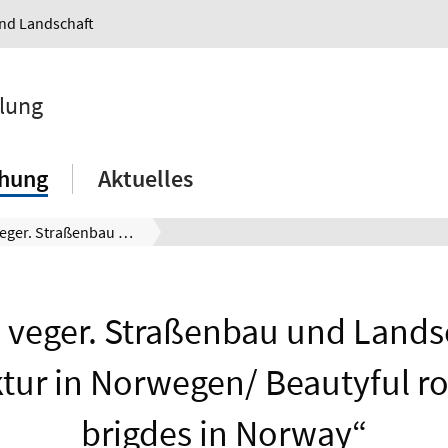
und Landschaft
klung
chung
Aktuelles
„Vakre veger. Straßenbau und Landschafts-architektur in Norwegen/ Beautyful roads and brigdes in Norway“
 veger. Straßenbau und Lands
ktur in Norwegen/ Beautyful r
brigdes in Norway“