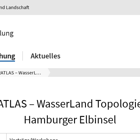
und Landschaft
klung
chung
Aktuelles
WASSERATLAS – WasserLand Topologien für die Hamburger Elbinsel
TLAS – WasserLand Topologien
Hamburger Elbinsel