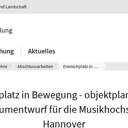
und Landschaft
klung
chung
Aktuelles
ehre
Abschlussarbeiten
Emmichplatz in Bewegung - objektplanerischer Freiraumentwurf für die Musikhochschule Hannover
atz in Bewegung - objektpla
aumentwurf für die Musikhoch
Hannover