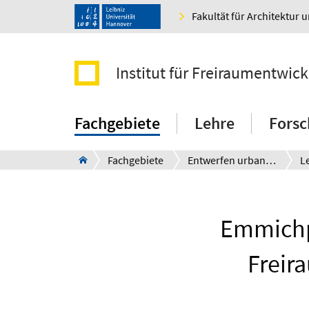
Fakultät für Architektur 
Institut für Freiraumentwic
Fachgebiete
Lehre
Fors
Fachgebiete
Entwerfen urbaner Landschaften
L
Emmichpl
Freir